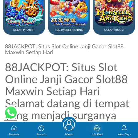
OCEAN PROJECT
RED PACKET FISHING
OCEAN KING 3
88JACKPOT: Situs Slot Online Janji Gacor Slot88
Maxwin Setiap Hari
88JACKPOT: Situs Slot
Online Janji Gacor Slot88
Maxwin Setiap Hari
Selamat datang di tempat
yang menjadi surganya
para pecinta slot gacor
Beranda
Promosi
Masuk
Hub. Kami
Akun Saya