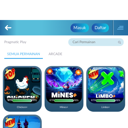
Masuk
Daftar
Pragmatic Play
SEMUA PERMAINAN
ARCADE
RTP
97%
RTP
98%
RTP
98%
Chicken+
Mines+
Limbo+