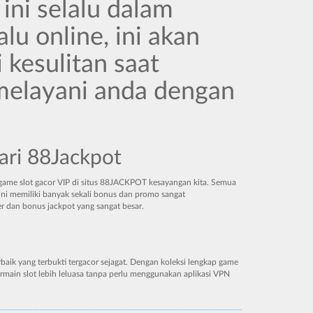
ini selalu dalam
lu online, ini akan
kesulitan saat
melayani anda dengan
ari 88Jackpot
game slot gacor VIP di situs 88JACKPOT kesayangan kita. Semua
isini memiliki banyak sekali bonus dan promo sangat
r dan bonus jackpot yang sangat besar.
baik yang terbukti tergacor sejagat. Dengan koleksi lengkap game
ermain slot lebih leluasa tanpa perlu menggunakan aplikasi VPN