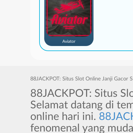
Aviator
88JACKPOT: Situs Slot Online Janji Gacor 
88JACKPOT: Situs Slo
Selamat datang di tem
online hari ini.
88JAC
fenomenal yang mudah