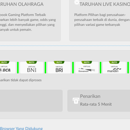
ARUHAN OLAHRAGA
TARUHAN LIVE KASIN
book Gaming Platform Terbaik
Platform Pilihan bagi perusahaan-
rkan lebih banyak game, odds yang
perusahaan terbaik di dunia, dengan
tinggi, dan menyediakan pilihan yang
pilihan variasi game terbanyak
banyak untuk pemain.
arikan tidak dapat diproses
Penarikan
Rata-rata 5 Menit
Browser Yang Didukung