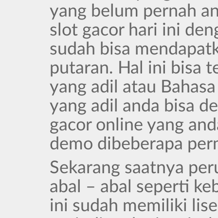
yang belum pernah an
slot gacor hari ini de
sudah bisa mendapatk
putaran. Hal ini bis
yang adil atau Bahasa
yang adil anda bisa 
gacor online yang an
demo dibeberapa perma
Sekarang saatnya pe
abal – abal seperti ke
ini sudah memiliki li