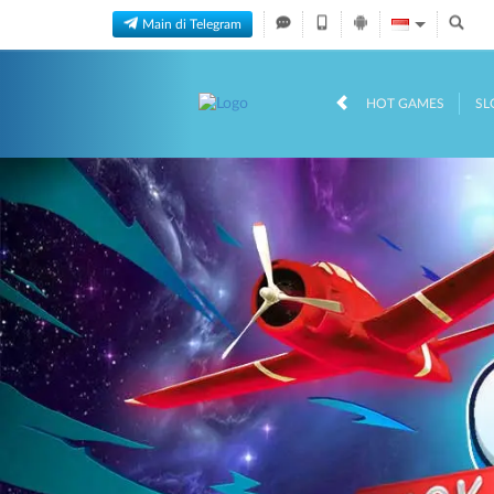
Main di Telegram
HOT GAMES
SL