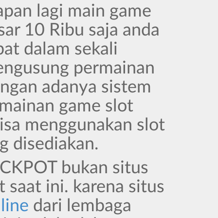
apan lagi main game
esar 10 Ribu saja anda
at dalam sekali
mengusung permainan
Dengan adanya sistem
rmainan game slot
bisa menggunakan slot
g disediakan.
ACKPOT bukan situs
 saat ini. karena situs
line
dari lembaga