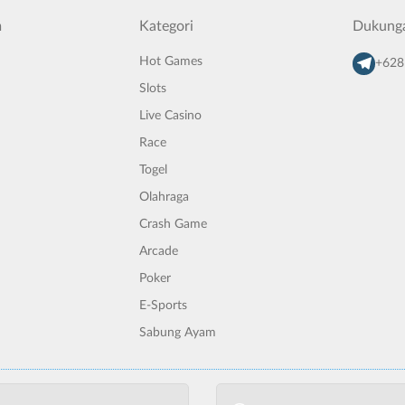
m
Kategori
Dukung
Hot Games
+628
Slots
Live Casino
Race
Togel
Olahraga
Crash Game
Arcade
Poker
E-Sports
Sabung Ayam