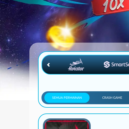
SEMUA PERMAINAN
CRASH GAME