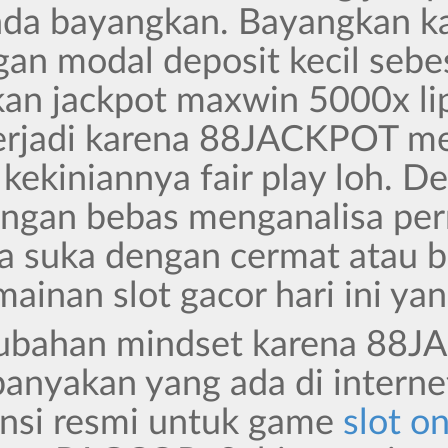
da bayangkan. Bayangkan k
ngan modal deposit kecil seb
an jackpot maxwin 5000x lip
a terjadi karena 88JACKPOT 
 kekiniannya fair play loh. 
dengan bebas menganalisa pe
da suka dengan cermat atau 
inan slot gacor hari ini yan
rubahan mindset karena 88J
banyakan yang ada di internet
sensi resmi untuk game
slot on