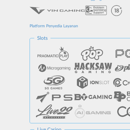
Platform Penyedia Layanan
Slots
Live Casino