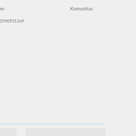
an
Komunitas
1990931169