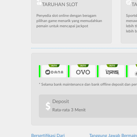
TARUHAN SLOT
T
Penyedia slot online dengan beragam
Sports
pilihan game menarik yang memudahkan
menawa
pemain untuk mencapai jackpot
lebih 
lebih 
* Selama bank maintenance dan bank offline deposit dan pen
Deposit
Rata-rata 3 Menit
Bersertifikasi Dari
Tanggung Jawab Bermain