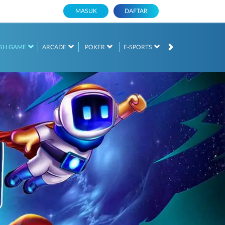
MASUK
DAFTAR
SH GAME
ARCADE
POKER
E-SPORTS
SABUNG AYAM