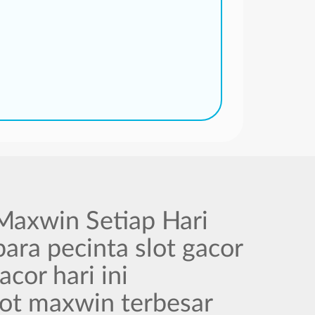
Maxwin Setiap Hari
ara pecinta slot gacor
cor hari ini
ot maxwin terbesar