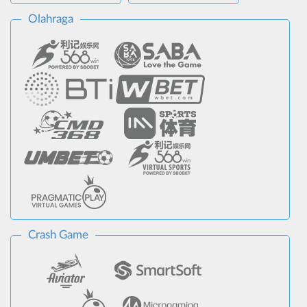
Olahraga
Crash Game