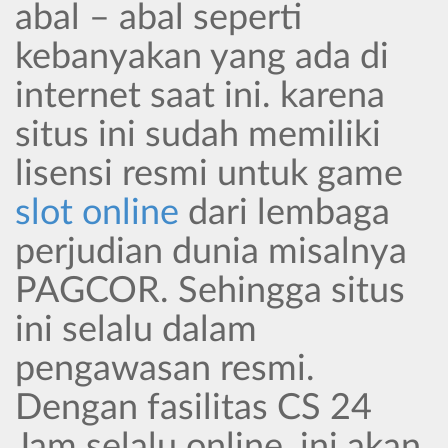
abal – abal seperti
kebanyakan yang ada di
internet saat ini. karena
situs ini sudah memiliki
lisensi resmi untuk game
slot online
dari lembaga
perjudian dunia misalnya
PAGCOR. Sehingga situs
ini selalu dalam
pengawasan resmi.
Dengan fasilitas CS 24
Jam selalu online, ini akan