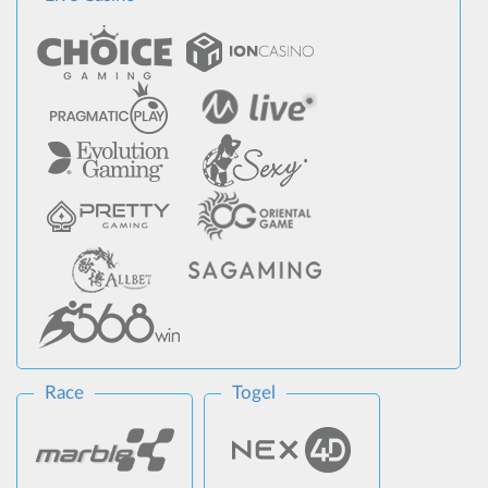
Race
Togel