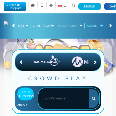
Main di
MASUK
DAF
Telegram
RACE
TOGEL
OLAHRAGA
CRASH GAME
ARCADE
POK
CROWD PLAY
SEMUA
PERMAINAN
ARCADE