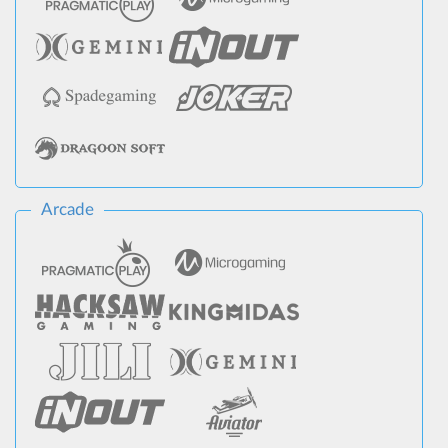
Arcade