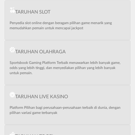
TARUHAN SLOT
Penyedia slot online dengan beragam pilihan game menarik yang
memudahkan pemain untuk mencapai jackpot
TARUHAN OLAHRAGA
Sportsbook Gaming Platform Terbaik menawarkan lebih banyak game,
odds yang lebih tinggi, dan menyediakan pilihan yang lebih banyak
untuk pemain.
TARUHAN LIVE KASINO
Platform Pilihan bagi perusahaan-perusahaan terbaik di dunia, dengan
pilihan variasi game terbanyak