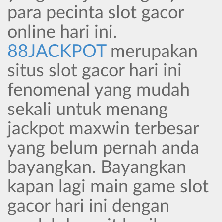
para pecinta slot gacor
online hari ini.
88JACKPOT
merupakan
situs slot gacor hari ini
fenomenal yang mudah
sekali untuk menang
jackpot maxwin terbesar
yang belum pernah anda
bayangkan. Bayangkan
kapan lagi main game slot
gacor hari ini dengan