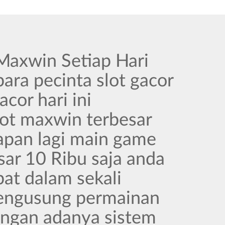
Maxwin Setiap Hari
ara pecinta slot gacor
cor hari ini
ot maxwin terbesar
apan lagi main game
esar 10 Ribu saja anda
at dalam sekali
mengusung permainan
Dengan adanya sistem