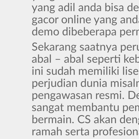
yang adil anda bisa 
gacor online yang an
demo dibeberapa perma
Sekarang saatnya pe
abal – abal seperti ke
ini sudah memiliki li
perjudian dunia misal
pengawasan resmi. Den
sangat membantu pema
bermain. CS akan den
ramah serta profesiona