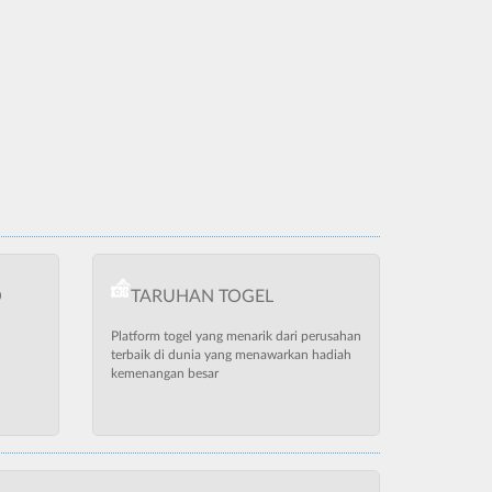
O
TARUHAN TOGEL
Platform togel yang menarik dari perusahan
terbaik di dunia yang menawarkan hadiah
kemenangan besar