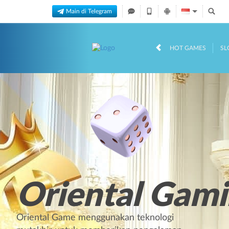
Main di Telegram
HOT GAMES
SL
Oriental Gam
Oriental Game menggunakan teknologi