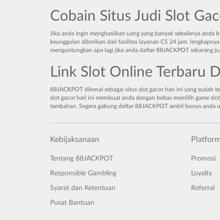
Cobain Situs Judi Slot Ga
Jika anda ingin menghasilkan uang yang banyak sebaiknya anda b
keunggulan diberikan dari fasilitas layanan CS 24 jam, lengkapnya
menguntungkan apa lagi jika anda daftar 88JACKPOT sekarang jug
Link Slot Online Terbaru
88JACKPOT dikenal sebagai situs slot gacor hari ini yang sudah
slot gacor hari ini membuat anda dengan bebas memilih game slot g
tambahan. Segera gabung daftar 88JACKPOT ambil bonus anda 
Kebijaksanaan
Platfor
Tentang 88JACKPOT
Promosi
Responsible Gambling
Loyalty
Syarat dan Ketentuan
Referral
Pusat Bantuan