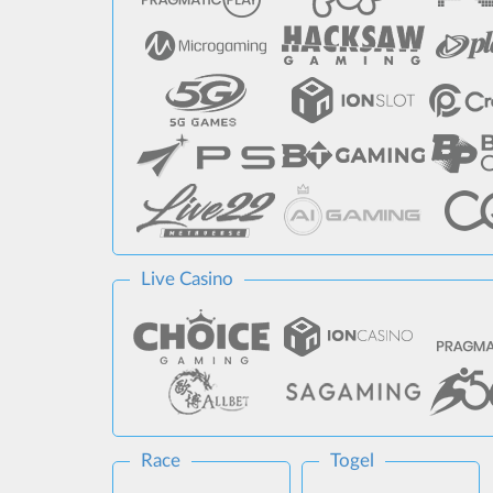
Live Casino
Race
Togel