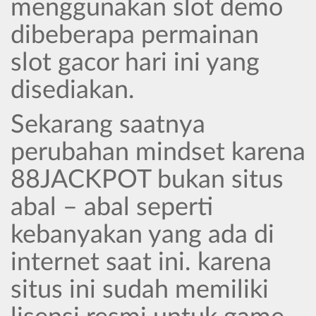
menggunakan slot demo
dibeberapa permainan
slot gacor hari ini yang
disediakan.
Sekarang saatnya
perubahan mindset karena
88JACKPOT bukan situs
abal – abal seperti
kebanyakan yang ada di
internet saat ini. karena
situs ini sudah memiliki