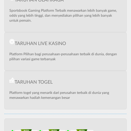
TARUHAN OLAHRAGA
Sportsbook Gaming Platform Terbaik menawarkan lebih banyak game,
odds yang lebih tinggi, dan menyediakan pilihan yang lebih banyak
untuk pemain.
TARUHAN LIVE KASINO
Platform Pilihan bagi perusahaan-perusahaan terbaik di dunia, dengan
pilihan variasi game terbanyak
TARUHAN TOGEL
Platform togel yang menarik dari perusahan terbaik di dunia yang
menawarkan hadiah kemenangan besar