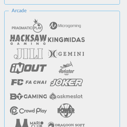
Arcade