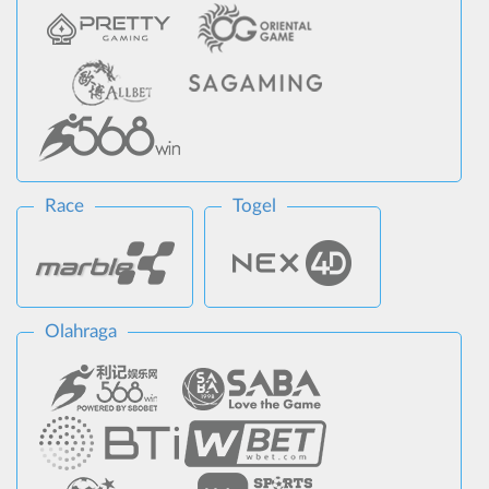
Race
Togel
Olahraga