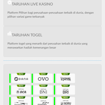
TARUHAN LIVE KASINO
Platform Pilihan bagi perusahaan-perusahaan terbaik di dunia, dengan
pilihan variasi game terbanyak
TARUHAN TOGEL
Platform togel yang menarik dari perusahan terbaik di dunia yang
menawarkan hadiah kemenangan besar