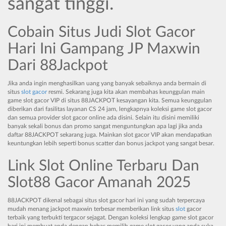
sangat tinggi.
Cobain Situs Judi Slot Gacor
Hari Ini Gampang JP Maxwin
Dari 88Jackpot
Jika anda ingin menghasilkan uang yang banyak sebaiknya anda bermain di
situs
slot gacor
resmi. Sekarang juga kita akan membahas keunggulan main
game slot gacor VIP di situs 88JACKPOT kesayangan kita. Semua keunggulan
diberikan dari fasilitas layanan CS 24 jam, lengkapnya koleksi game slot gacor
dan semua provider slot gacor online ada disini. Selain itu disini memiliki
banyak sekali bonus dan promo sangat menguntungkan apa lagi jika anda
daftar 88JACKPOT sekarang juga. Mainkan slot gacor VIP akan mendapatkan
keuntungkan lebih seperti bonus scatter dan bonus jackpot yang sangat besar.
Link Slot Online Terbaru Dan
Slot88 Gacor Amanah 2025
88JACKPOT dikenal sebagai situs slot gacor hari ini yang sudah terpercaya
mudah menang jackpot maxwin terbesar memberikan link situs
slot
gacor
terbaik yang terbukti tergacor sejagat. Dengan koleksi lengkap game slot gacor