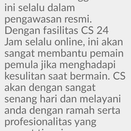
ini selalu dalam
pengawasan resmi.
Dengan fasilitas CS 24
Jam selalu online, ini akan
sangat membantu pemain
pemula jika menghadapi
kesulitan saat bermain. CS
akan dengan sangat
senang hari dan melayani
anda dengan ramah serta
profesionalitas yang