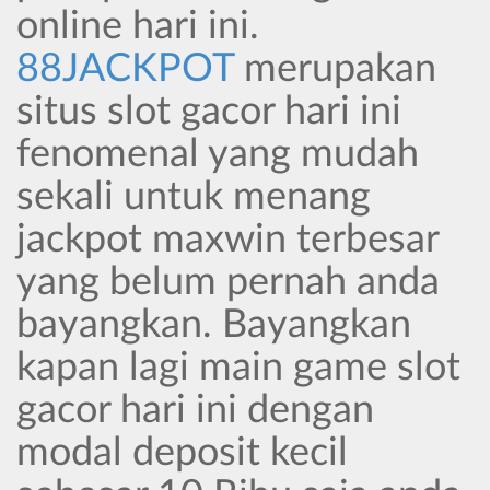
online hari ini.
88JACKPOT
merupakan
situs slot gacor hari ini
fenomenal yang mudah
sekali untuk menang
jackpot maxwin terbesar
yang belum pernah anda
bayangkan. Bayangkan
kapan lagi main game slot
gacor hari ini dengan
modal deposit kecil