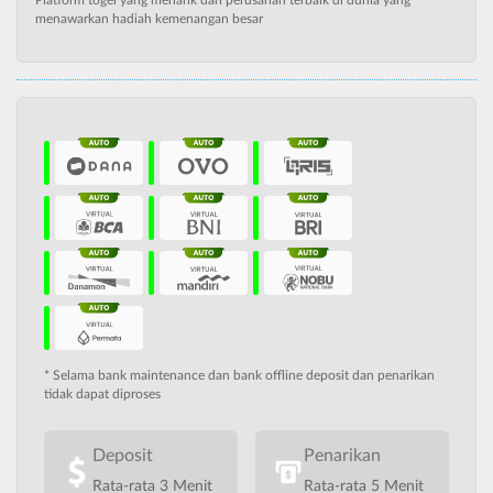
menawarkan hadiah kemenangan besar
* Selama bank maintenance dan bank offline deposit dan penarikan
tidak dapat diproses
Deposit
Penarikan
Rata-rata 3 Menit
Rata-rata 5 Menit