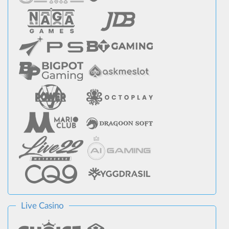
Live Casino