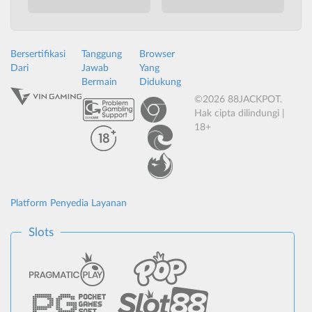
Bersertifikasi
Tanggung
Browser
Dari
Jawab
Yang
Bermain
Didukung
©2026 88JACKPOT.
Hak cipta dilindungi |
18+
Platform Penyedia Layanan
Slots