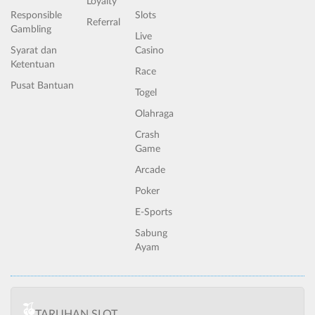
Loyalty
Responsible
Slots
Referral
Gambling
Live
Syarat dan
Casino
Ketentuan
Race
Pusat Bantuan
Togel
Olahraga
Crash
Game
Arcade
Poker
E-Sports
Sabung
Ayam
TARUHAN SLOT