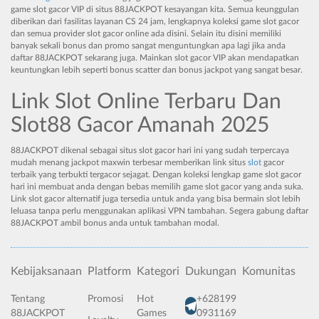
game slot gacor VIP di situs 88JACKPOT kesayangan kita. Semua keunggulan
diberikan dari fasilitas layanan CS 24 jam, lengkapnya koleksi game slot gacor
dan semua provider slot gacor online ada disini. Selain itu disini memiliki
banyak sekali bonus dan promo sangat menguntungkan apa lagi jika anda
daftar 88JACKPOT sekarang juga. Mainkan slot gacor VIP akan mendapatkan
keuntungkan lebih seperti bonus scatter dan bonus jackpot yang sangat besar.
Link Slot Online Terbaru Dan
Slot88 Gacor Amanah 2025
88JACKPOT dikenal sebagai situs slot gacor hari ini yang sudah terpercaya
mudah menang jackpot maxwin terbesar memberikan link situs
slot
gacor
terbaik yang terbukti tergacor sejagat. Dengan koleksi lengkap game slot gacor
hari ini membuat anda dengan bebas memilih game slot gacor yang anda suka.
Link slot gacor alternatif juga tersedia untuk anda yang bisa bermain slot lebih
leluasa tanpa perlu menggunakan aplikasi VPN tambahan. Segera gabung daftar
88JACKPOT ambil bonus anda untuk tambahan modal.
Kebijaksanaan
Platform
Kategori
Dukungan
Komunitas
Tentang
Promosi
Hot
+628199
88JACKPOT
Games
0931169