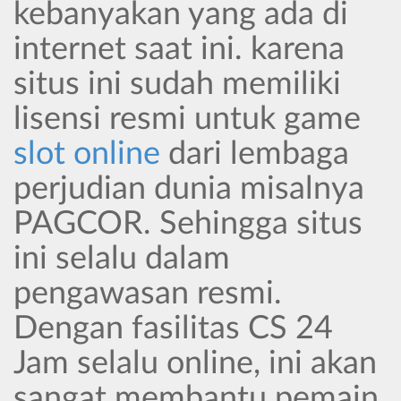
kebanyakan yang ada di
internet saat ini. karena
situs ini sudah memiliki
lisensi resmi untuk game
slot online
dari lembaga
perjudian dunia misalnya
PAGCOR. Sehingga situs
ini selalu dalam
pengawasan resmi.
Dengan fasilitas CS 24
Jam selalu online, ini akan
sangat membantu pemain