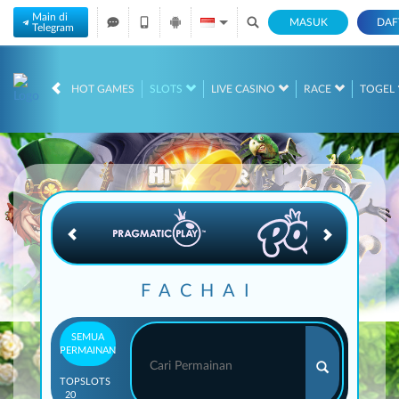
Main di
MASUK
DAF
Telegram
IDR
12,675,207,
HOT GAMES
SLOTS
LIVE CASINO
RACE
TOGEL
FACHAI
SEMUA
PERMAINAN
TOP
SLOTS
20