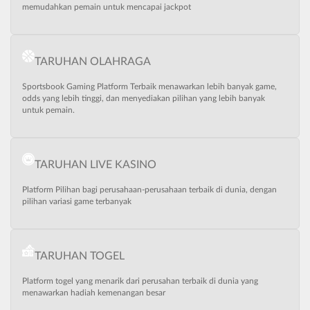
memudahkan pemain untuk mencapai jackpot
TARUHAN OLAHRAGA
Sportsbook Gaming Platform Terbaik menawarkan lebih banyak game,
odds yang lebih tinggi, dan menyediakan pilihan yang lebih banyak
untuk pemain.
TARUHAN LIVE KASINO
Platform Pilihan bagi perusahaan-perusahaan terbaik di dunia, dengan
pilihan variasi game terbanyak
TARUHAN TOGEL
Platform togel yang menarik dari perusahan terbaik di dunia yang
menawarkan hadiah kemenangan besar