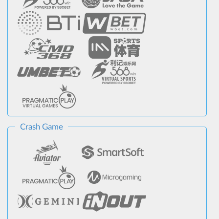
Crash Game