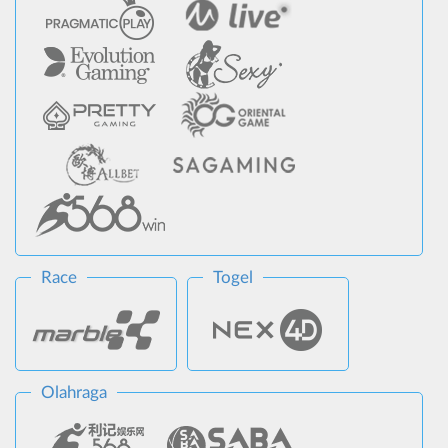
Race
Togel
Olahraga