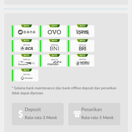
* Selama bank maintenance dan bank offline deposit dan penarikan
tidak dapat diproses
Deposit
Penarikan
Rata-rata 3 Menit
Rata-rata 5 Menit