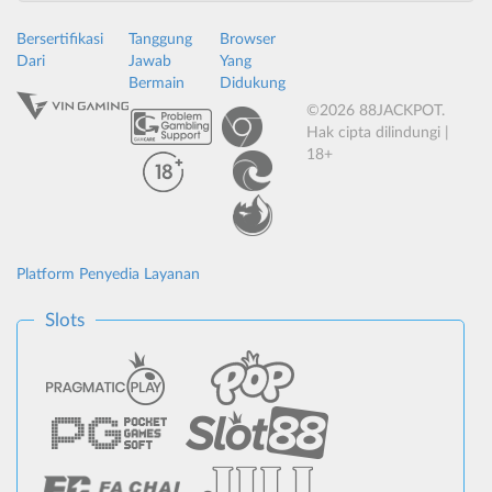
Bersertifikasi
Tanggung
Browser
Dari
Jawab
Yang
Bermain
Didukung
©2026 88JACKPOT.
Hak cipta dilindungi |
18+
Platform Penyedia Layanan
Slots