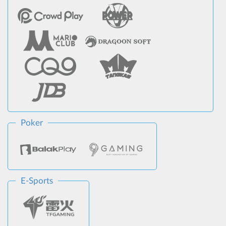
Poker
E-Sports