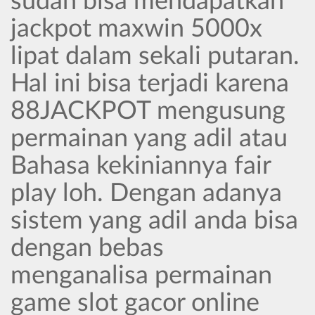
sudah bisa mendapatkan
jackpot maxwin 5000x
lipat dalam sekali putaran.
Hal ini bisa terjadi karena
88JACKPOT mengusung
permainan yang adil atau
Bahasa kekiniannya fair
play loh. Dengan adanya
sistem yang adil anda bisa
dengan bebas
menganalisa permainan
game slot gacor online