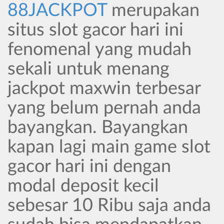
88JACKPOT
merupakan
situs slot gacor hari ini
fenomenal yang mudah
sekali untuk menang
jackpot maxwin terbesar
yang belum pernah anda
bayangkan. Bayangkan
kapan lagi main game slot
gacor hari ini dengan
modal deposit kecil
sebesar 10 Ribu saja anda