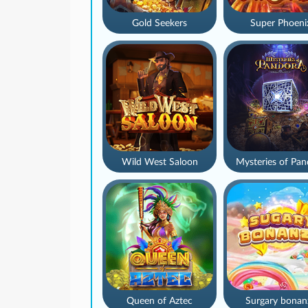
Gold Seekers
Super Phoeni
Wild West Saloon
Mysteries of Pan
Queen of Aztec
Surgary bonan