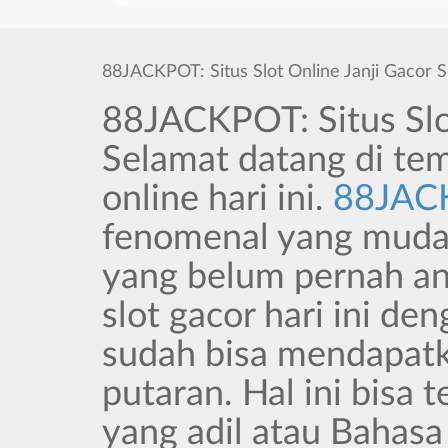
88JACKPOT: Situs Slot Online Janji Gacor 
88JACKPOT: Situs Slo
Selamat datang di tem
online hari ini.
88JAC
fenomenal yang mudah
yang belum pernah an
slot gacor hari ini de
sudah bisa mendapatk
putaran. Hal ini bis
yang adil atau Bahasa