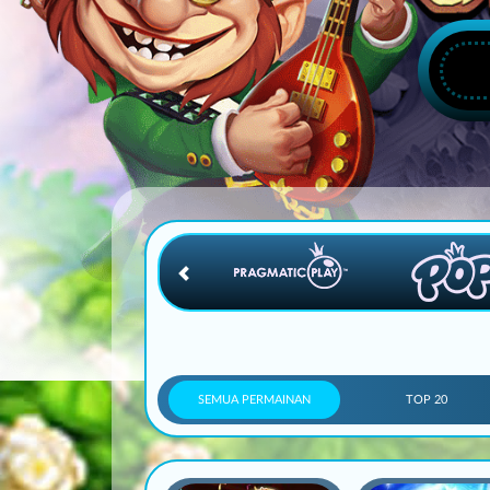
SEMUA PERMAINAN
TOP 20