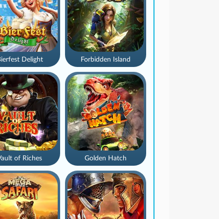
ierfest Delight
Forbidden Island
Vault of Riches
Golden Hatch