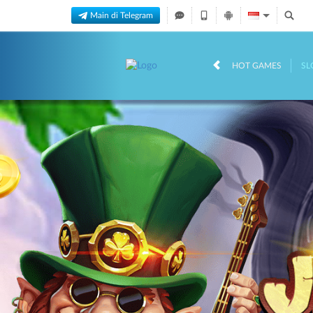
Main di Telegram
HOT GAMES
SL