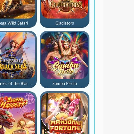
ega Wild Safari
Gladiators
Empress of the Black Seas
Samba Fiesta