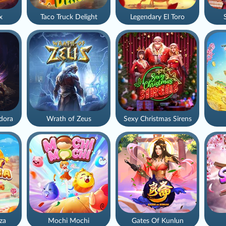
x
Taco Truck Delight
Legendary El Toro
dora
Wrath of Zeus
Sexy Christmas Sirens
za
Mochi Mochi
Gates Of Kunlun