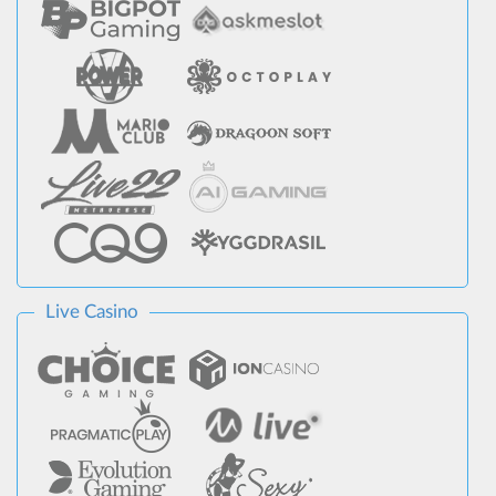
Live Casino