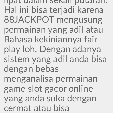
lipat dalam sekali putaran.
Hal ini bisa terjadi karena
88JACKPOT mengusung
permainan yang adil atau
Bahasa kekiniannya fair
play loh. Dengan adanya
sistem yang adil anda bisa
dengan bebas
menganalisa permainan
game slot gacor online
yang anda suka dengan
cermat atau bisa