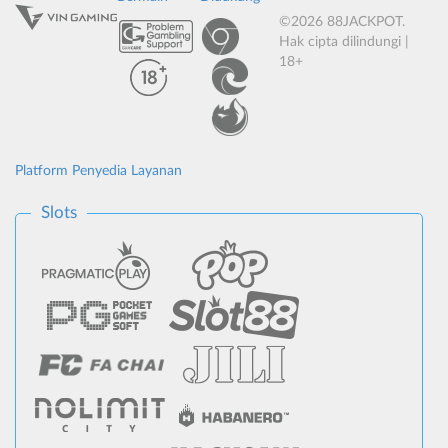
©2026 88JACKPOT.
Hak cipta dilindungi |
18+
Platform Penyedia Layanan
Slots