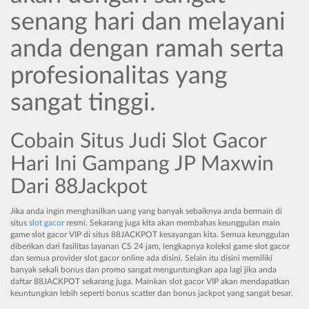
senang hari dan melayani
anda dengan ramah serta
profesionalitas yang
sangat tinggi.
Cobain Situs Judi Slot Gacor
Hari Ini Gampang JP Maxwin
Dari 88Jackpot
Jika anda ingin menghasilkan uang yang banyak sebaiknya anda bermain di
situs
slot gacor
resmi. Sekarang juga kita akan membahas keunggulan main
game slot gacor VIP di situs 88JACKPOT kesayangan kita. Semua keunggulan
diberikan dari fasilitas layanan CS 24 jam, lengkapnya koleksi game slot gacor
dan semua provider slot gacor online ada disini. Selain itu disini memiliki
banyak sekali bonus dan promo sangat menguntungkan apa lagi jika anda
daftar 88JACKPOT sekarang juga. Mainkan slot gacor VIP akan mendapatkan
keuntungkan lebih seperti bonus scatter dan bonus jackpot yang sangat besar.