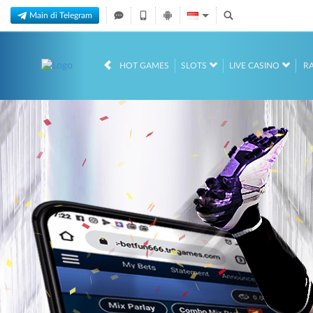
Main di Telegram
HOT GAMES
SLOTS
LIVE CASINO
R