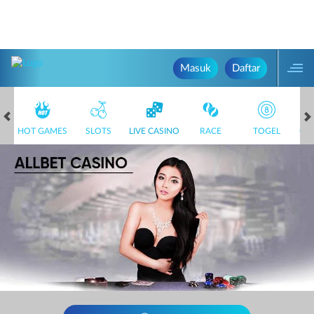
Masuk
Daftar
HOT GAMES
SLOTS
LIVE CASINO
RACE
TOGEL
OL