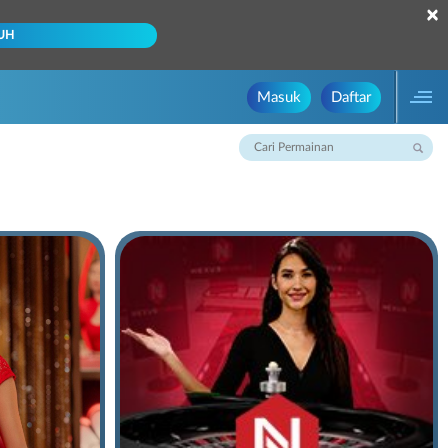
×
UH
Masuk
Daftar