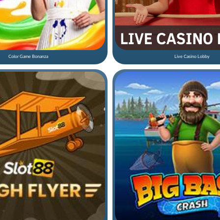
Color Game Bonanza
Live Casino Lobby