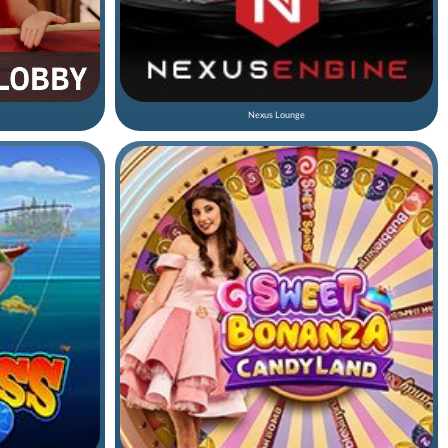
Nexus Lounge