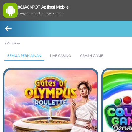
88JACKPOT Aplikasi Mobile
Jangan tampilkan lagi hari ini
PP Casino
SEMUA PERMAINAN
LIVE CASINO
CRASH GAME