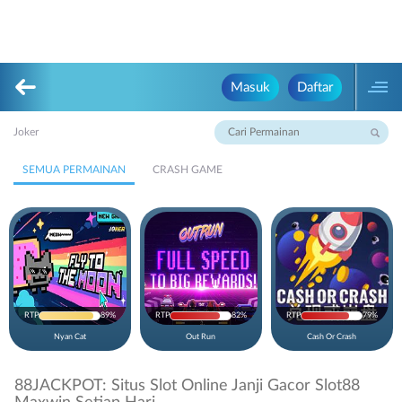
Masuk
Daftar
Joker
SEMUA PERMAINAN
CRASH GAME
RTP
89%
RTP
82%
RTP
79%
Nyan Cat
Out Run
Cash Or Crash
88JACKPOT: Situs Slot Online Janji Gacor Slot88