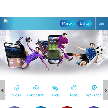
Masuk
Daftar
MES
SLOTS
LIVE CASINO
RACE
TOGEL
OLAHRAGA
CR