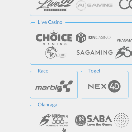
Live Casino
Race
Togel
Olahraga