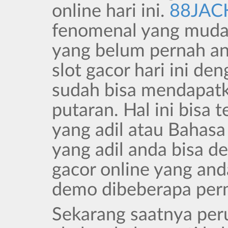
online hari ini.
88JAC
fenomenal yang mudah
yang belum pernah an
slot gacor hari ini de
sudah bisa mendapatk
putaran. Hal ini bis
yang adil atau Bahasa
yang adil anda bisa 
gacor online yang an
demo dibeberapa perma
Sekarang saatnya pe