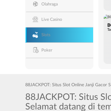
Olahraga
Live Casino
B
Ta
Slots
Poker
88JACKPOT: Situs Slot Online Janji Gacor 
88JACKPOT: Situs Slo
Selamat datang di tem