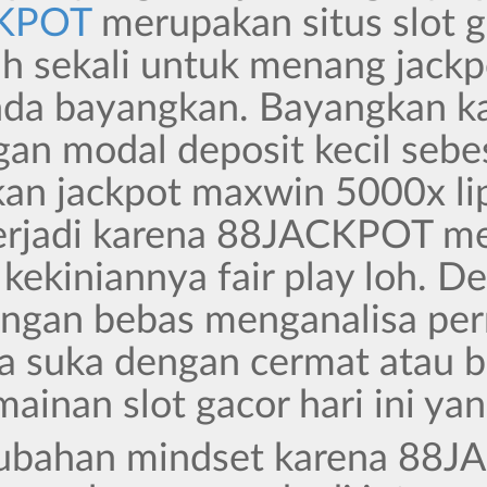
KPOT
merupakan situs slot ga
 sekali untuk menang jackp
da bayangkan. Bayangkan k
ngan modal deposit kecil seb
an jackpot maxwin 5000x lip
a terjadi karena 88JACKPOT 
 kekiniannya fair play loh. 
dengan bebas menganalisa pe
da suka dengan cermat atau 
inan slot gacor hari ini yan
rubahan mindset karena 88J