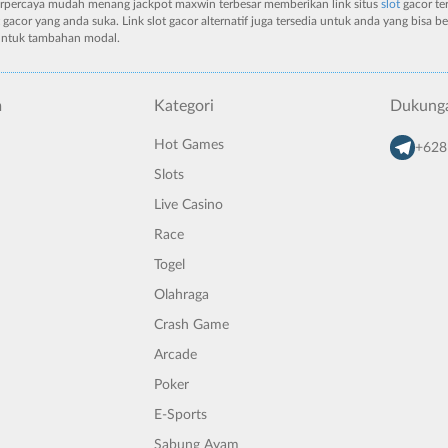
 terpercaya mudah menang jackpot maxwin terbesar memberikan link situs
slot
gacor ter
acor yang anda suka. Link slot gacor alternatif juga tersedia untuk anda yang bisa b
untuk tambahan modal.
m
Kategori
Dukung
Hot Games
+628
Slots
Live Casino
Race
Togel
Olahraga
Crash Game
Arcade
Poker
E-Sports
Sabung Ayam