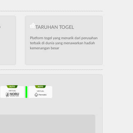
O
TARUHAN TOGEL
Platform togel yang menarik dari perusahan
terbaik di dunia yang menawarkan hadiah
kemenangan besar