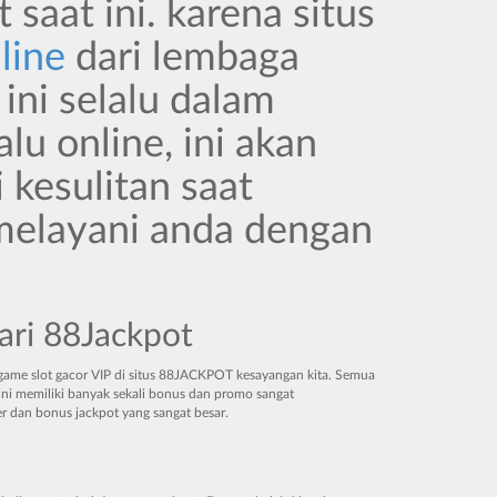
 saat ini. karena situs
line
dari lembaga
ini selalu dalam
lu online, ini akan
kesulitan saat
melayani anda dengan
ari 88Jackpot
game slot gacor VIP di situs 88JACKPOT kesayangan kita. Semua
isini memiliki banyak sekali bonus dan promo sangat
r dan bonus jackpot yang sangat besar.