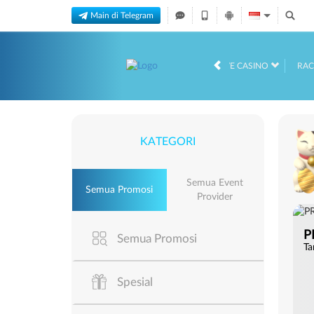
Main di Telegram
HOT GAMES
SLOTS
LIVE CASINO
RA
KATEGORI
Semua Event
Semua Promosi
Provider
P
Semua Promosi
Ta
Spesial