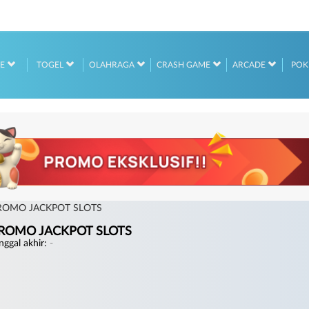
CE
TOGEL
OLAHRAGA
CRASH GAME
ARCADE
PO
ROMO JACKPOT SLOTS
nggal akhir:
-