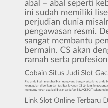
abal – abal seperti ke
ini sudah memiliki li
perjudian dunia misal
pengawasan resmi. Den
sangat membantu pema
bermain. CS akan den
ramah serta profesiona
Cobain Situs Judi Slot Ga
Jika anda ingin menghasilkan uang yang banyak sebaiknya anda b
keunggulan diberikan dari fasilitas layanan CS 24 jam, lengkapnya
menguntungkan apa lagi jika anda daftar 88JACKPOT sekarang jug
Link Slot Online Terbaru